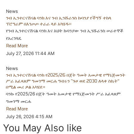
News
ንብ ኢንተርናሽናል ባንክ እና ንብ ኢንሹራንስ ኩባንያ የችግኝ ተከላ
ፕሮግራም በእንጦጦ ተራራ ላይ አካሄዱ፡፡
የንብ ኢንተርናሽናል ባንክ እና እህት ኩባንያው ንብ ኢንሹራንስ ሠራተኞቾ
የአረንጓዴ
Read More
July 27, 2026
11:44 AM
News
ንብ ኢንተርናሽናል ባንክ የ2025/26 በጀት ዓመት አመታዊ የማኔጅመንት
ሥራ አፈጻጸም ግመገማ መርሐ ግብሩን “ጉዞ ወደ 2030 ለላቀ ስኬት”
በሚል መሪ ቃል አካሄደ።
ባንኩ የ2025/26 በጀት ዓመት አመታዊ የማኔጅመንት ሥራ አፈጻጸም
ግመገማ መርሐ
Read More
July 26, 2026
4:15 AM
You May Also like