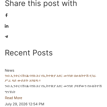
Share this post with
Recent Posts
News
ንብ ኢንተርናሽናል ባንክ እና የኢትዮጵያ አየር መንገድ በሁለትዮሽ የጋራ
ሥራ ላይ ውይይት አካሄዱ።
ንብ ኢንተርናሽናል ባንክ እና የኢትዮጵያ አየር መንገድ ያላቸውን የሁለትዮሽ
ግንኙነት
Read More
July 29, 2026
12:54 PM